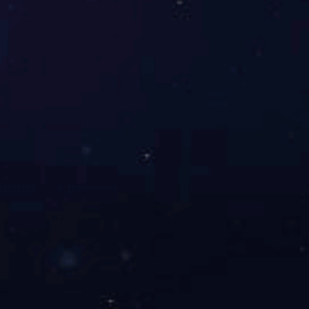
重点用能行业工
钢铁焦化行业焦
·
杰瑞亮相2019世界工业设计
重点用能行业工业企业能源管理中
·
北京生活垃圾管理条例几大
焦炉煤气制液化天然气技术原理及
·
英拟建世界首座核聚变电厂
钢铁焦化行业焦炉煤气综合利用节
·
阳光降解聚苯乙烯速度远快
新型干法水泥窑纯低温余热发电技
·
中美科学家揭示“百炼钢”化
矿热炉烟气余热回收利用发电技术
·
青海油田首创井控压工艺技
123
123
123
友情链接
湖南省节能监测中心
|