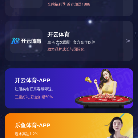
站长：关于中节网的改动
·
关于2022年第一批中国好建
绿合岛寻求屋顶合作投资光伏
·
探索医院低碳发展之路暨 “
中国新能源海外上市第一人——沈
·
【嘉宾阵容】中国建筑节能
IFS发布新版基于物联网的现场服务
·
“中国好建筑行动”线上研讨
让氢燃料在中国产业化成为现实
·
中国建筑节能协会第三届理
123
智囊团
产业市场
产业动向
|
市场
·
镍、铝价格创新高！俄乌危
·
2021年全球光伏组件出货
·
多家纸企相继发出涨价函：
李伟
高瑞峰
张伟
包先斌
·
新能源车充电难？人大代表