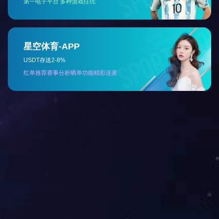
2016第七届中国
低碳日活动
·
资源型城市要探索转型发展
·
“老南网”庞骁刚履新国网副
·
国际油价跌至负值，产油成
·
1-2月全国用电量同比降7.8
·
中石化不再从沙特进口更多
光谷动力节能环
中节网会议
·
永泰能源拟挂牌转让亿华矿业
123
推荐技术
节能技术
工业节能
|
建筑
·
华能首次提出新能源“黑启动
·
磁约束核聚变能研究专项20
·
全国首台5G网络智能无人
·
3353米！我国井下定向钻