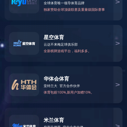
来源：中国节能产业网 时间：2017/2/7 15:54:26
国新办6日举行新闻发布会，解读《中共中央国务院关于
改革
加快培育农业农村发展新动能的若干意见》有关情况，
长、办公室主任唐仁健介绍，在中央一号文件中明确提出“质
突出一个“绿”字，通过转变农业发展导向，实施农业标准化
健全农产品质量和食品安全的监管体制等四大措施推进农业
唐仁健指出，农业的绿色发展，质量兴农，应该说比别
迫切，也应该走在前面，也应该趟出一条路来。
具体的举措有四个方面：