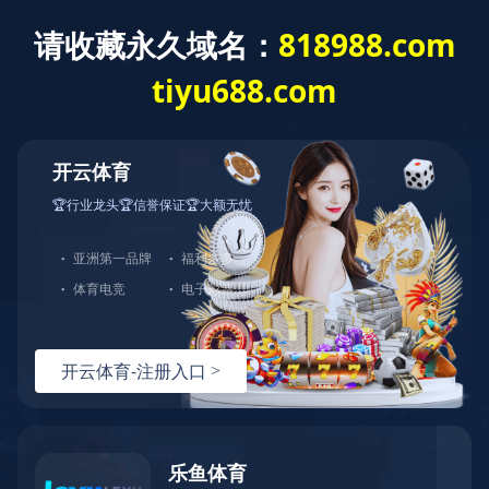
开云体云app登录入口-开云
开云体云app登录入口-开云
政策
（中国）
（中国）
规
123
政策法规
节能产业网
>>
政策法规
>>
政策解读
>> 正文
一图读懂丨中央一号文件释放多