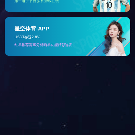
30000吨金属镍的合约；此外公司自建印尼镍资源项目，
工程预计于今年上半年投入运行。
分享到：
相关文章
蜂巢能源遂宁基地厂房封顶 预计明年6月投产
中国大幅上调电池原材料价格 韩国三大电池制造商被迫涨
60GWh！宁德时代贵州新能源动力及储能电池生产制造基地
完善锂电池智能生产线布局 豪森股份拟收购新浦自动化1
河北新河打造京津冀新型动力电池产业基地