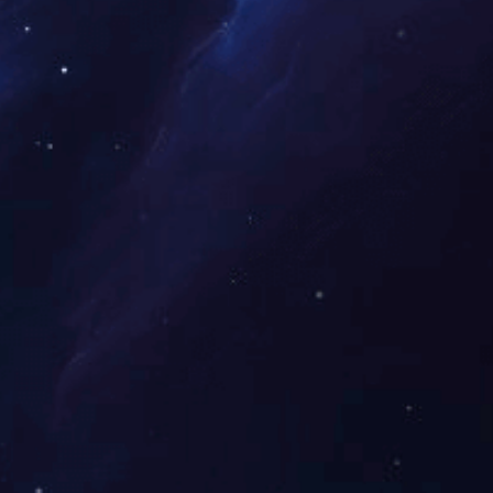
效率还不够高，在节能意识、工作力度、技术推广、产业
还存在一些问题和困难。
彻实施的意见建议：强化节约优先战略，发挥节能对高质
机制，推动形成全社会节能工作合力；夯实节能工作基
政策体系，激发节能内生动力；强化科技创新引领，大力
治体系，提高节能工作法治化水平。（记者 蒲晓磊）
分享到：
iTAG：
双碳
电
亨(Lyric Ro
售货机如何重塑零售新生