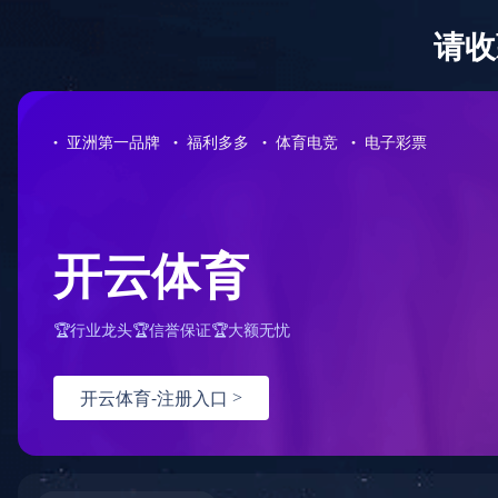
开云体云app登录入口-开云
开云体云
（中国）
（中国）
123
开云体云
app登录入
节能产业网
>>
开云体云ap
口-开云
（中国）