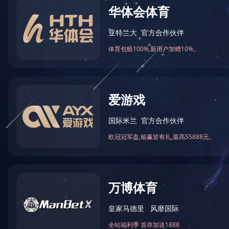
依法推进节
来源：法治日报 
12月22日下午，十四届全国人大
查节约能源法实施情况的报告。
报告指出，节约能源法的实施取得显著
43%左右，累计节能量约23亿吨标
27.2%，是全球能耗强度降低最快的
的经济增长。
报告显示，深化法治建设，依法推
在完善配套政策法规方面，国务院