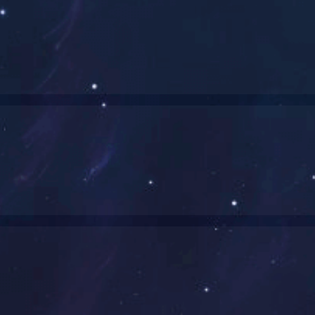
能工作意识和水平全面提高
时间：2026/1/4 8:39:30
用手机浏览
来源： 法治日报
常委会第十九次会议听取全国人大常委会执法检查组关于检
成效。2007年至2024年，全国万元GDP能耗累计降低
准煤。党的十八大以来，全国万元GDP能耗累计下降
国家之一，以年均3.3%的能源消费增速支撑了年均6.1%
进节能工作的意识和水平全面提高。
发布《民用建筑节能条例》《公共机构节能条例》等配套