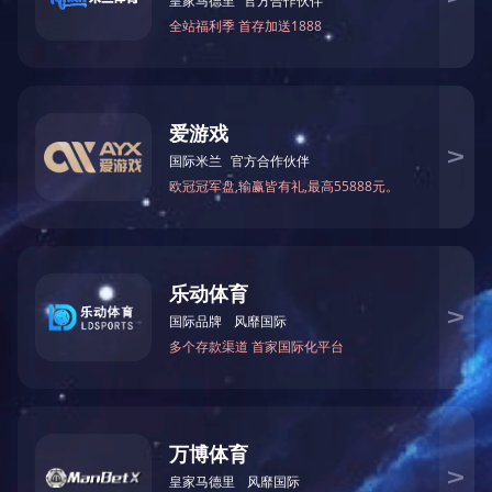
（记者丁怡婷）
分享到：
相关文章
两部门发文：力争到2030年初步建成新型电网平台
国家电网自主研发全球首台±800千伏/800万千瓦可控换相
以碳达峰碳中和为牵引 加快经济社会发展全面绿色转型
两部门：开展政府采购支持公路绿色低碳发展试点
2025年全国碳市场平稳有序运行
交易员是做什么的？一篇讲清交易员职业真相！
关于印发《天津市2025年度碳排放配额分配方案》的通知
中国光伏赋能全球绿色低碳转型