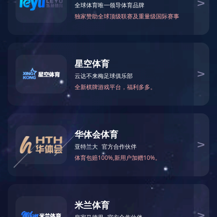
“深海一号”气田产量达到陆地
来源：中国节能产业网 时间：2026/1/12 7:10:31
记者2日从中国海油获悉，中国海上最大气田“深海一号”
油外输工作，2025年油气总产量突破450万吨油当量，与陆
“深海一号”气田是中国迄今为止自主开发的作业水深最
度最大、天然气产能最大的海上气田，最大作业水深超1500米
度，天然气探明地质储量超1500亿立方米，分两期开发建设
站和“四星连珠”平台群均具备基本的深海油气加工处理能力
油气的分离与外输。
目前，“深海一号”气田每天产出1500万立方米天然气和超1
年，包括“深海一号”在内的环海南岛海上气田群累计生产油气突
三五”末实现产量翻番。其中，深海油气成为重要增长极，占