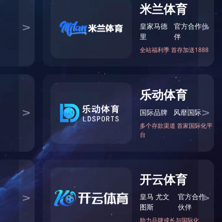
频道推荐
服务中心
会员服务
最新项目
资金服务
园区招商
展会合作
产品代理