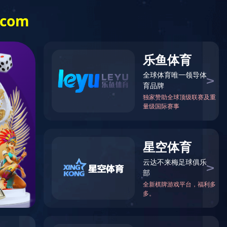
手机版
新浪微博
腾讯微博
息
心
会
活动图
资料下
焦点专
智囊
企业
库
载
题
团
库