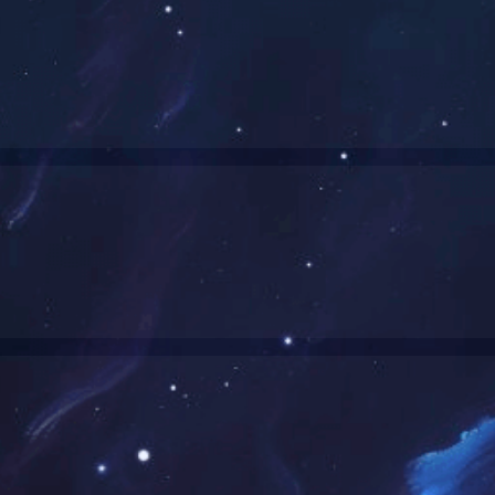
时间：2020/4/15 20:31:21
用手机浏览
20年3月，位于格莱斯顿附近柯蒂斯岛的三家液化工厂的液
厂共出口28批货物。
共出口179万吨。
%。2019年3月，三个工厂共出口29批货物，共计193万吨
马来西亚和日本分别进口了186694吨和127228吨液化天
批，冷冻燃料达559万吨。