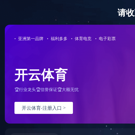
开云体云app登录入口-开云
开云体云
（中国）
（中国）
123
能源信息
节能产业网
>>
能源信息
>>
澳大利亚格