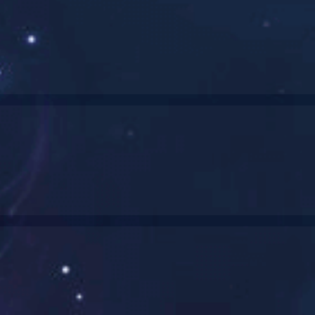
 时间：2021/3/16 20:28:31
用手机浏览
总产能占全国的27%。其中，鄂尔多斯更是国内产煤大
3月1—3日，我们深入内蒙古鄂尔多斯进行了实地调
炭贸易企业，这些煤矿产能在60万—500万吨不等，有露
煤化工厂和钢厂。
全国两会期间加大安全检查力度、加强煤矿安全生产监督
小。全国两会对煤矿生产的影响主要体现在对火工品的限
破工作。这一点，露天矿已经通过在会议之前加急爆破来
20%，其影响并不大。
查趋严，鄂尔多斯各大煤矿安检强度增加，基本维持每日