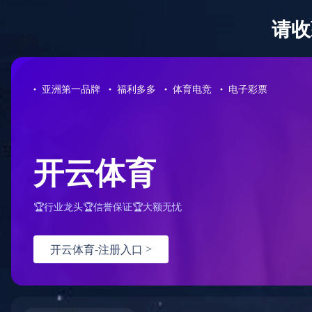
开云体云app登录入口-开云
开云体云
（中国）
（中国）
123
能源信息
节能产业网
>>
能源信息
>>
动力煤调