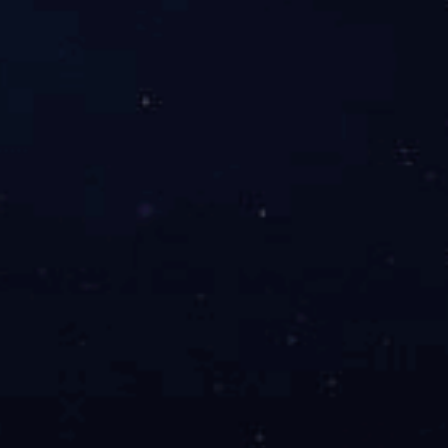
客服
p登录入口-开云（中国）上线下相