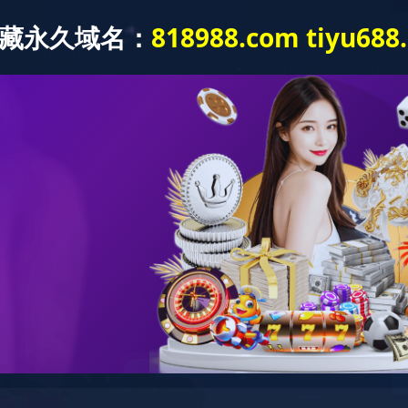
会员
会员
服务
信
登录
注册
中心
中
app登录入口-开云
政策法
产业市
节能技
能源信
宏观环
会议
规
场
术
息
境
展
油气煤炭
>> 正文
123
研：6-7月有望上700