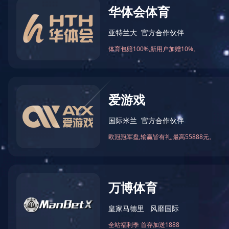
来源：中国太原煤炭交易中心
6—7月有望站上700元/吨平台
内蒙古是国内第二大煤矿产区，
市。为了了解煤炭市场的真实供需，
研。其间，走访了10家煤矿和1家煤
天矿和井工矿，主要下游为电厂、
调研情况总结
全国两会：今年，要求煤矿在
工作，对于煤矿生产的实际影响较
制上，禁止会议期间露天矿进行爆
解决。此外，露天矿在鄂尔多斯仅占
安全检查：近几年煤矿安全检