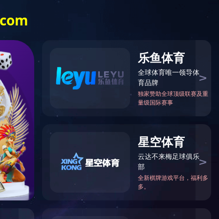
手机版
新浪微博
腾讯微博
息
心
会
活动图
资料下
焦点专
智囊
企业
库
载
题
团
库
长的能源需求并有效配合环保工作，节能降
，并提出相应的节能降耗对策和措施。 引言