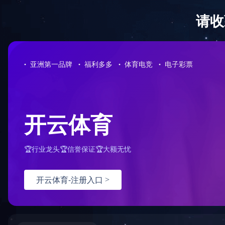
开云体云app登录入口-开云
开云体云
（中国）
（中国）
站内搜索
站内搜索
关键字含有
锅炉节能
的文章
1.
[
国内资讯
]
火力发电厂锅炉节能对策与措施
目前，火力发电是我国发电厂的主导方式，
耗对实现我国“十二五”节能减排目标具有
&n……