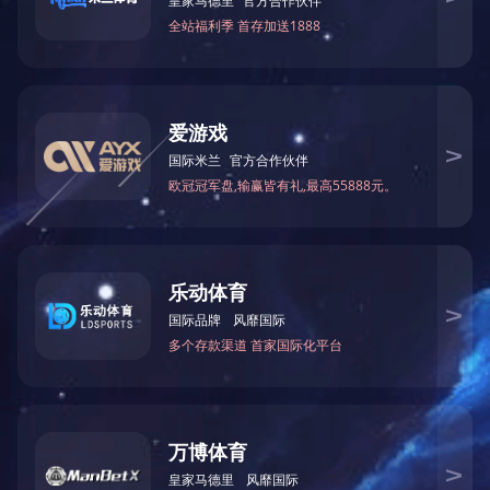
俄罗斯远东地区通过修铁路、建港口等举措来增加对我
进西伯利亚大铁路现代化改造，完成后有望进一步提升与我
助力对华煤炭出口。俄罗斯物流巨头DELO集团旗下俄铁路集装
动俄中煤炭集装箱运输工作，从第二个月开始已经开展定期
措施依旧未见放松，我国用户从俄罗斯的煤炭进口将持续大幅
世界总储量的19%，且品质优良，俄煤企对我国及其他地区
计2021年俄罗斯煤在我国进口市场中的占比将进一步增加。
印尼积极增加对我国的煤炭出口，加速抢占我国市场。
动力煤出口国，2020年全年印尼煤炭出口量累计达到4.07
增，主要是受益于我国煤炭进口需求急速大幅提升的拉动。
情况下，我国转而增加对俄罗斯、印尼等国煤炭的采购数量
证。
消费进入淡季
季节性规律显示，电煤高峰期在7—8月与11—12月，
同时全社会用电量处于相对较低水平。从过去5年的火电发电