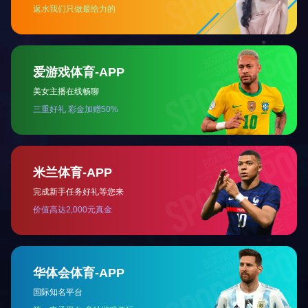
动力煤调研：6-7月有望上700
动力煤这一周
动力煤，强势告一段落
供应紧张形势缓和 动力煤强势告一段落
动力煤为何高高在上?
动力煤今冬以偏强运行为主
动力煤易涨难跌 突破有待需求走强
需求成为关键 动力煤关注逢低多机会
微信公众号
CESI
网站
客服
关于本站
会员
版权声明
最新
广告投放
资金
网站帮助
园区