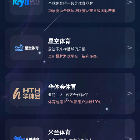
来源：中国太原煤炭交易中心有限公司 时间：2021/3/17 21:
2月末至3月初动力煤价格先扬后抑，行情将回归基本面
季，民用取暖需求回落，工业需求逐步恢复，电厂日耗整体
累积。整体上，缺乏需求驱动，预计动力煤价格将振荡走弱
煤矿生产保持稳定
在全国煤炭安全稳定供应的政策助力下，煤炭主产省区
下按最大能力组织煤炭生产，加快释放优质产能。全国两会
专项整治行动;陕西召开的全省煤矿安全工作会议强调，要扎
急管理厅召开的全省煤矿安全监管工作视频会议指出严把安全
煤矿安全监察局发布关于开展全国两会期间煤矿定期监察的
在确保安全前提下按最大能力组织煤炭生产，加快释放优质
煤炭进口来源有保障