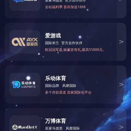
怀特黑文表示：“鉴于出口在澳大利亚发挥的重要作用，令人
他金融机构正在采取步骤，限制和撤回一些澳大利亚最大的出
果任其发展下去，有可能对澳大利亚有价值的出口产业和更广
分享到：
相关文章
澳大利亚遭遇60年来最强洪水!煤炭大产区受灾，澳煤“蠢
煤炭卖不出去，澳大利亚想把“太阳”卖给亚洲
澳大利亚“煤”戏了?中国不买，日本拒绝，印度还出尔反
澳大利亚Viva能源计划年底前启动LNG终端设计
澳大利亚启动一个大型可再生能源出口项目
澳大利亚格莱斯顿LNG出口小幅上升