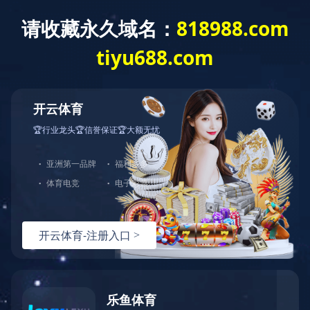
开云体云app登录入口-开云
开云体云app登录入口-开云
政策
（中国）
（中国）
规
123
能源信息
节能产业网
>>
能源信息
>>
油气煤炭
>> 正文
澳大利亚煤矿业者指出财政